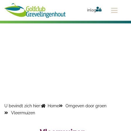
Ga
naar
inlog
de
inhoud
U bevindt zich hier:
Home
Omgeven door groen
Vleermuizen