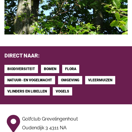
DIRECT NAAR:
BIODIVERSITEIT
BOMEN
FLORA
NATUUR- EN VOGELWACHT
OMGEVING
VLEERMUIZEN
VLINDERS EN LIBELLEN
VOGELS
Golfclub Grevelingenhout
Oudendijk 3 4311 NA