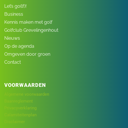
Let’s go(lf)!
Business
Kennis maken met golf
Golfclub Grevelingenhout
Nieuws
Op de agenda
Omgeven door groen
Contact
VOORWAARDEN
Algemene voorwaarden
Baanreglement
Privacyverklaring
Calamiteitenplan
Disclaimer