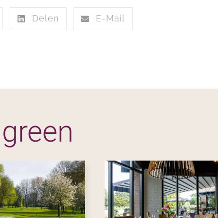
Delen
E-Mail
 green