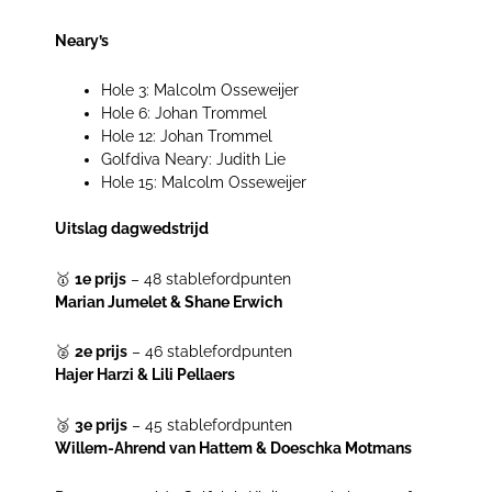
Neary’s
Hole 3: Malcolm Osseweijer
Hole 6: Johan Trommel
Hole 12: Johan Trommel
Golfdiva Neary: Judith Lie
Hole 15: Malcolm Osseweijer
Uitslag dagwedstrijd
🥇
1e prijs
– 48 stablefordpunten
Marian Jumelet & Shane Erwich
🥈
2e prijs
– 46 stablefordpunten
Hajer Harzi & Lili Pellaers
🥉
3e prijs
– 45 stablefordpunten
Willem-Ahrend van Hattem & Doeschka Motmans