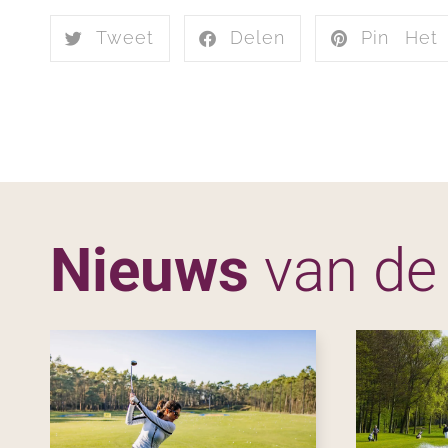
Tweet
Delen
Pin Het
Nieuws
van de
Showing
Slide
1
of
5