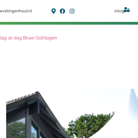
evelingenhout.nl
inlog
lag 2e dag Bruse Golfdagen