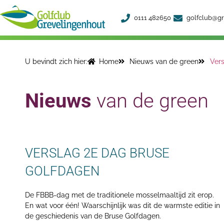
Ga
0111 482650
golfclub@gr
naar
de
inhoud
U bevindt zich hier:
Home
Nieuws van de green
Vers
Nieuws
van de green
VERSLAG 2E DAG BRUSE
GOLFDAGEN
De FBBB-dag met de traditionele mosselmaaltijd zit erop.
En wat voor één! Waarschijnlijk was dit de warmste editie in
de geschiedenis van de Bruse Golfdagen.