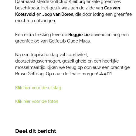
Daarnaast stelde Golfclub Kleiburg enkele greenfees
beschikbaar. Het geluk was aan de zijde van
Cas van
Koetsveld
en
Joop van Doren
, die door loting een greenfee
mochten ontvangen.
Een extra trekking leverde
Reggie Lie
bovendien nog een
greenfee op van Golfclub Oude Maas.
Na een tropische dag vol sportiviteit,
doorzettingsvermogen, gezelligheid en een heerlijke
mosselmaaltijd kijken we terug op opnieuw een prachtige
Bruse Golfdag. Op naar de finale morgen! ⛳☀️🏌️‍♀️
Klik hier voor de uitslag
Klik hier voor de foto’s
Deel dit bericht