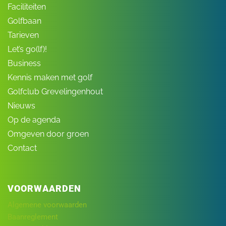
Faciliteiten
Golfbaan
Tarieven
Let’s go(lf)!
Business
Kennis maken met golf
Golfclub Grevelingenhout
Nieuws
Op de agenda
Omgeven door groen
Contact
VOORWAARDEN
Algemene voorwaarden
Baanreglement