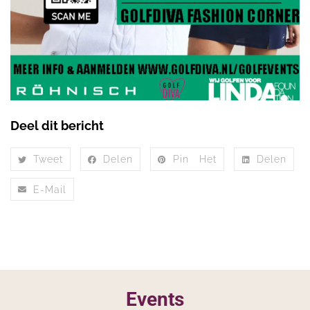
Deel dit bericht
Tweet
Delen
Pin Het
Delen
E-Mail
Events