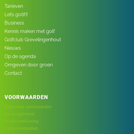
Tarieven
Let’s go(lf)!
Business
Kennis maken met golf
Golfclub Grevelingenhout
Nieuws
Op de agenda
Omgeven door groen
Contact
VOORWAARDEN
Algemene voorwaarden
Baanreglement
Privacyverklaring
Calamiteitenplan