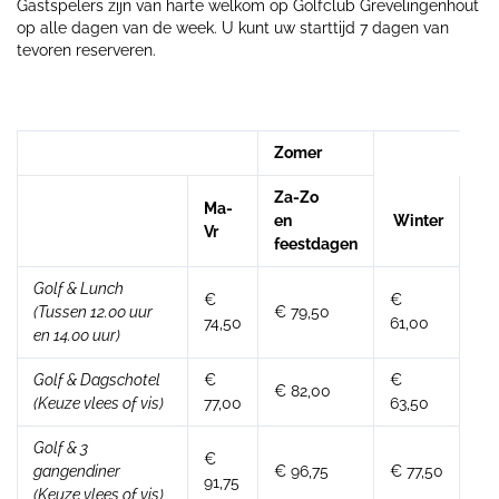
Gastspelers zijn van harte welkom op Golfclub Grevelingenhout
op alle dagen van de week. U kunt uw starttijd 7 dagen van
tevoren reserveren.
Zomer
Za-Zo
Ma-
en
Winter
Vr
feestdagen
Golf & Lunch
€
€
(Tussen 12.00 uur
€ 79,50
74,50
61,00
en 14.00 uur)
Golf & Dagschotel
€
€
€ 82,00
(Keuze vlees of vis)
77,00
63,50
Golf & 3
€
gangendiner
€ 96,75
€ 77,50
91,75
(Keuze vlees of vis)