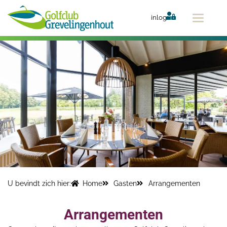
Ga
naar
inlog
de
inhoud
U bevindt zich hier:
Home
Gasten
Arrangementen
Arrangementen