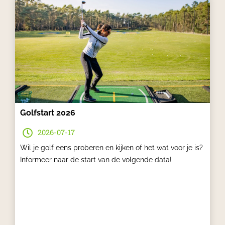
h
o
w
i
n
g
S
l
i
Golfstart 2026
d
e
2026-07-17
1
Wil je golf eens proberen en kijken of het wat voor je is?
o
Informeer naar de start van de volgende data!
f
5