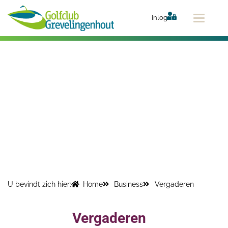
Ga
naar
inlog
de
inhoud
U bevindt zich hier:
Home
Business
Vergaderen
Vergaderen