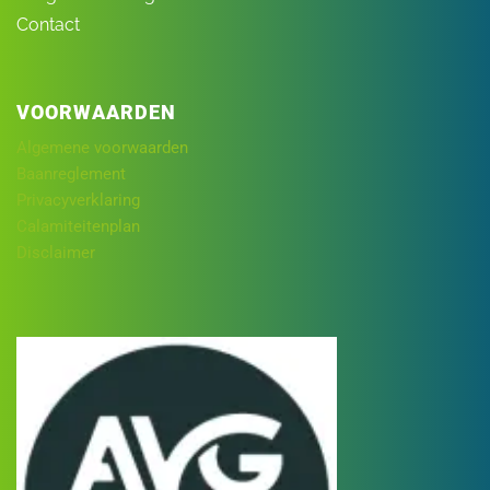
Contact
VOORWAARDEN
Algemene voorwaarden
Baanreglement
Privacyverklaring
Calamiteitenplan
Disclaimer