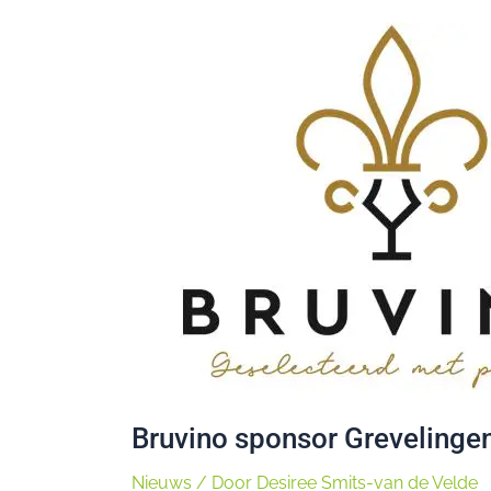
Bruvino
sponsor
Grevelingenhout
Senioren
Open
Bruvino sponsor Grevelinge
Nieuws
/ Door
Desiree Smits-van de Velde