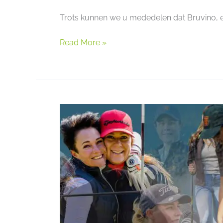
Trots kunnen we u mededelen dat Bruvino, 
Read More »
Happy
International’s
Women’s
Day