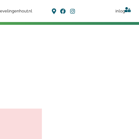
evelingenhout.nl
inlog