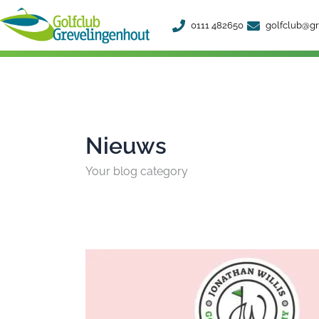
Ga
0111 482650
golfclub@gr
naar
de
inhoud
Nieuws
Your blog category
Modeshow
Golfstore
Grevelingenhout